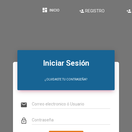
dashboard
INICIO
person_add
person_add
REGISTRO
Iniciar Sesión
¿OLVIDASTE TU CONTRASEÑA?
email
Correo electronico ó Usuario
lock_outline
Contraseña