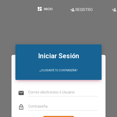
dashboard
INICIO
person_add
person_add
REGISTRO
Iniciar Sesión
¿OLVIDASTE TU CONTRASEÑA?
email
Correo electronico ó Usuario
lock_outline
Contraseña